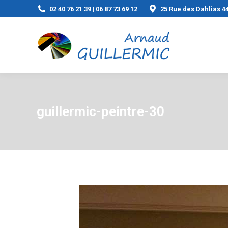
02 40 76 21 39 | 06 87 73 69 12
25 Rue des Dahlias 
guillermic-peintre-30