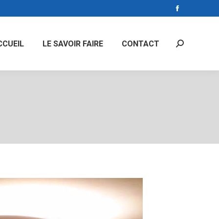
Facebook
page
opens
CCUEIL
LE SAVOIR FAIRE
CONTACT
Search:
in
new
window